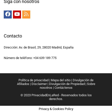
Siga con nosotros
Contacto
Dirección: Av. de Brasil, 29, 28020 Madrid, España
Número de teléfono: +34 639 189 775
Política de privacidad
|
Mapa del sitio
|
Divulgación de
Afiliados
|
Disclaimer
|
Divulgación de Propiedad
|
Sobre
nosotros
|
Contáctenos
© 2023 PrivacidadEnLaRed - Reservados todos los
derechos.
Privacy & Cookies Policy