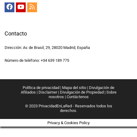
Contacto
Dirección: Av. de Brasil, 29, 28020 Madrid, España
Número de teléfono: +34 639 189 775
Política de privacidad
|
Mapa del sitio
|
Divulgación de
Afiliados
|
Disclaimer
|
Divulgación de Propiedad
|
Sobre
nosotros
|
Contáctenos
© 2023 PrivacidadEnLaRed - Reservados todos los
derechos.
Privacy & Cookies Policy