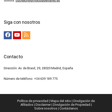
Solicita:
outreach@privacidadenlared.es
Siga con nosotros
Contacto
Dirección: Av. de Brasil, 29, 28020 Madrid, España
Número de teléfono: +34 639 189 775
Política de privacidad
|
Mapa del sitio
|
Divulgación de
Afiliados
|
Disclaimer
|
Divulgación de Propiedad
|
Sobre nosotros
|
Contáctenos