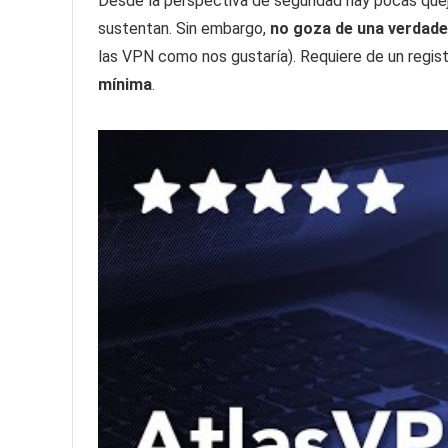
Desde la perspectiva de seguridad hay pocas quej
sustentan. Sin embargo,
no goza de una verdader
las VPN como nos gustaría). Requiere de un regist
mínima
.