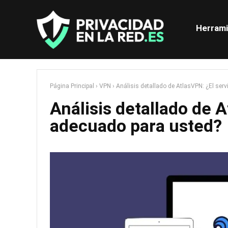
Herrami
Página Principal
›
VPN
›
Análisis detallado de AtlasVPN: ¿El ser
Análisis detallado de 
adecuado para usted?